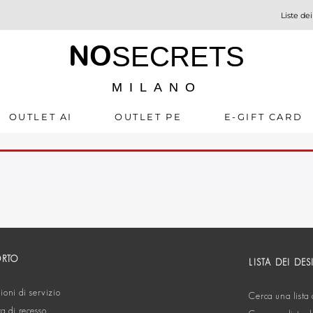
Liste dei
NO
SECRETS
MILANO
OUTLET AI
OUTLET PE
E-GIFT CARD
ORTO
LISTA DEI DES
oni di servizio
Cerca una lista 
ta di recesso