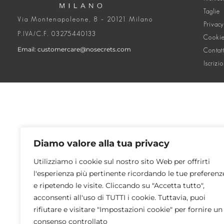
Taglie
Via Montenapoleone, 8 – 20121 Milano
Privacy
P.IVA/C.F. 03275440133
Cookie
Email: customercare@nosecrets.com
Contat
Iscrizi
Diamo valore alla tua privacy
Utilizziamo i cookie sul nostro sito Web per offrirti
l'esperienza più pertinente ricordando le tue preferenz
e ripetendo le visite. Cliccando su "Accetta tutto",
acconsenti all'uso di TUTTI i cookie. Tuttavia, puoi
rifiutare e visitare "Impostazioni cookie" per fornire un
consenso controllato