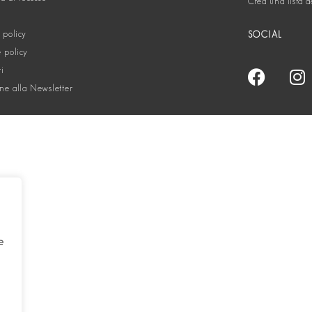
Crea una lista d
 policy
SOCIAL
 policy
ti
one alla Newsletter
e