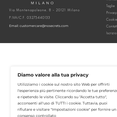
Taglie
Via Montenapoleone, 8 – 20121 Milano
Privacy
P.IVA/C.F. 03275440133
Cookie
Email: customercare@nosecrets.com
Contat
Iscrizi
Diamo valore alla tua privacy
Utilizziamo i cookie sul nostro sito Web per offrirti
l'esperienza più pertinente ricordando le tue preferenz
e ripetendo le visite. Cliccando su "Accetta tutto",
acconsenti all'uso di TUTTI i cookie. Tuttavia, puoi
rifiutare e visitare "Impostazioni cookie" per fornire un
consenso controllato