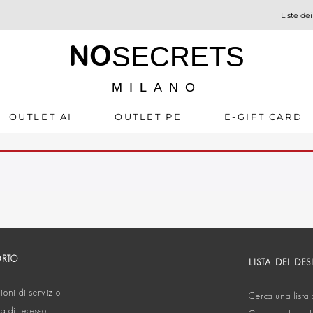
Liste dei
NO
SECRETS
MILANO
OUTLET AI
OUTLET PE
E-GIFT CARD
ORTO
LISTA DEI DES
oni di servizio
Cerca una lista 
ta di recesso