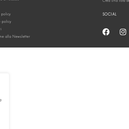
Crea una lista d
 policy
SOCIAL
 policy
ti
one alla Newsletter
e