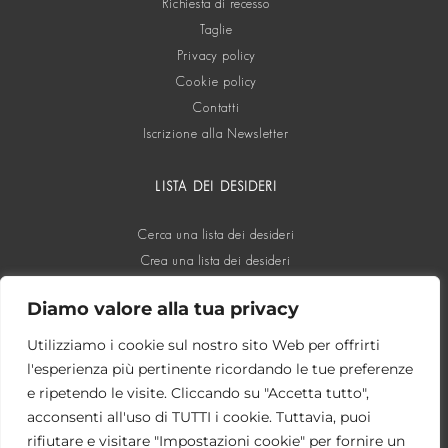
Richiesta di recesso
Taglie
Privacy policy
Cookie policy
Contatti
Iscrizione alla Newsletter
LISTA DEI DESIDERI
Cerca una lista dei desideri
Crea una lista dei desideri
Diamo valore alla tua privacy
SOCIAL
Utilizziamo i cookie sul nostro sito Web per offrirti
l'esperienza più pertinente ricordando le tue preferenze
e ripetendo le visite. Cliccando su "Accetta tutto",
acconsenti all'uso di TUTTI i cookie. Tuttavia, puoi
rifiutare e visitare "Impostazioni cookie" per fornire un