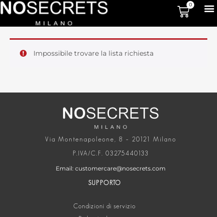
0
Impossibile trovare la lista richiesta
Via Montenapoleone, 8 – 20121 Milano
P.IVA/C.F. 03275440133
Email: customercare@nosecrets.com
SUPPORTO
Condizioni di servizio