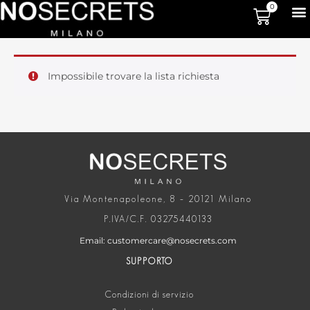
0
Impossibile trovare la lista richiesta
Via Montenapoleone, 8 – 20121 Milano
P.IVA/C.F. 03275440133
Email: customercare@nosecrets.com
SUPPORTO
Condizioni di servizio