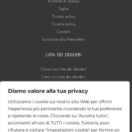
Richiesta di recesso
Taglie
Privacy policy
Cookie policy
Contatti
Iscrizione alla Newsletter
LISTA DEI DESIDERI
Cerca una lista dei desideri
Crea una lista dei desideri
Diamo valore alla tua privacy
SOCIAL
Utilizziamo i cookie sul nostro sito Web per offrirti
l'esperienza più pertinente ricordando le tue preferenze
e ripetendo le visite. Cliccando su "Accetta tutto",
acconsenti all'uso di TUTTI i cookie. Tuttavia, puoi
rifiutare e visitare "Impostazioni cookie" per fornire un