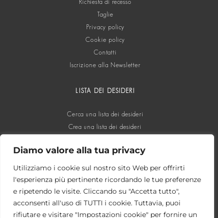
Richiesta di recesso
Taglie
Privacy policy
Cookie policy
Contatti
Iscrizione alla Newsletter
LISTA DEI DESIDERI
Cerca una lista dei desideri
Crea una lista dei desideri
Diamo valore alla tua privacy
SOCIAL
Utilizziamo i cookie sul nostro sito Web per offrirti
l'esperienza più pertinente ricordando le tue preferenze
e ripetendo le visite. Cliccando su "Accetta tutto",
acconsenti all'uso di TUTTI i cookie. Tuttavia, puoi
rifiutare e visitare "Impostazioni cookie" per fornire un