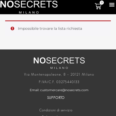
0
Impossibile trovare la lista richiesta
Via Montenapoleone, 8 – 20121 Milano
P.IVA/C.F. 03275440133
Email: customercare@nosecrets.com
SUPPORTO
Condizioni di servizio