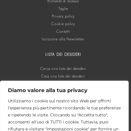
Richiesta di recesso
Taglie
Privacy policy
Cookie policy
Contatti
Iscrizione alla Newsletter
LISTA DEI DESIDERI
Cerca una lista dei desideri
Crea una lista dei desideri
Diamo valore alla tua privacy
SOCIAL
Utilizziamo i cookie sul nostro sito Web per offrirti
l'esperienza più pertinente ricordando le tue preferenze
e ripetendo le visite. Cliccando su "Accetta tutto",
acconsenti all'uso di TUTTI i cookie. Tuttavia, puoi
rifiutare e visitare "Impostazioni cookie" per fornire un