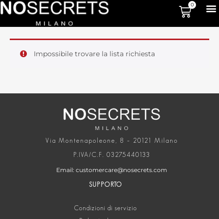
0
Impossibile trovare la lista richiesta
Via Montenapoleone, 8 – 20121 Milano
P.IVA/C.F. 03275440133
Email: customercare@nosecrets.com
SUPPORTO
Condizioni di servizio