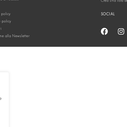
Crea una lista d
 policy
SOCIAL
 policy
ti
one alla Newsletter
e