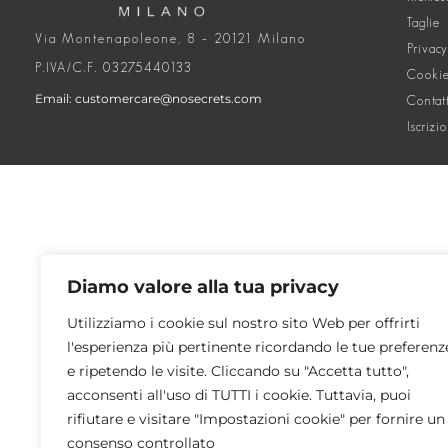
Taglie
Via Montenapoleone, 8 – 20121 Milano
Privacy
P.IVA/C.F. 03275440133
Cookie
Email: customercare@nosecrets.com
Contat
Iscrizi
Diamo valore alla tua privacy
Utilizziamo i cookie sul nostro sito Web per offrirti
l'esperienza più pertinente ricordando le tue preferenz
e ripetendo le visite. Cliccando su "Accetta tutto",
acconsenti all'uso di TUTTI i cookie. Tuttavia, puoi
rifiutare e visitare "Impostazioni cookie" per fornire un
consenso controllato