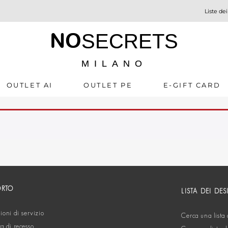
Liste dei
NO
SECRETS
MILANO
OUTLET AI
OUTLET PE
E-GIFT CARD
ORTO
LISTA DEI DES
oni di servizio
Cerca una lista 
ta di recesso