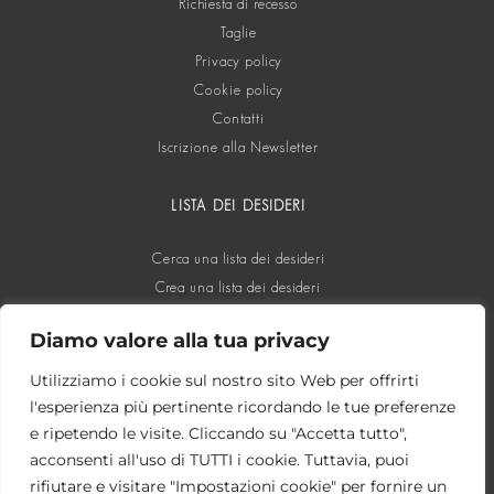
Richiesta di recesso
Taglie
Privacy policy
Cookie policy
Contatti
Iscrizione alla Newsletter
LISTA DEI DESIDERI
Cerca una lista dei desideri
Crea una lista dei desideri
Diamo valore alla tua privacy
SOCIAL
Utilizziamo i cookie sul nostro sito Web per offrirti
l'esperienza più pertinente ricordando le tue preferenze
e ripetendo le visite. Cliccando su "Accetta tutto",
acconsenti all'uso di TUTTI i cookie. Tuttavia, puoi
rifiutare e visitare "Impostazioni cookie" per fornire un