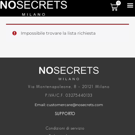
0
Impossibile trovare la lista richiesta
Via Montenapoleone, 8 – 20121 Milano
P.IVA/C.F. 03275440133
Email: customercare@nosecrets.com
SUPPORTO
Condizioni di servizio