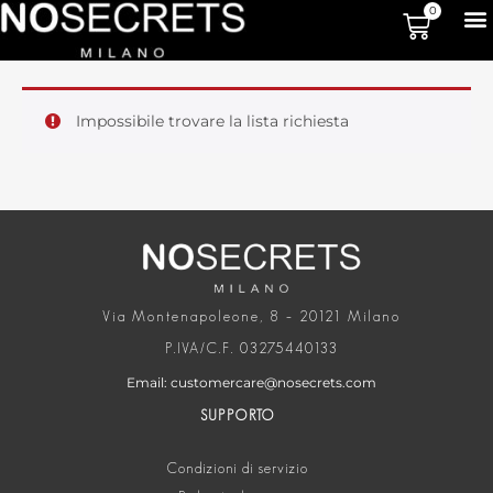
0
Impossibile trovare la lista richiesta
Via Montenapoleone, 8 – 20121 Milano
P.IVA/C.F. 03275440133
Email: customercare@nosecrets.com
SUPPORTO
Condizioni di servizio