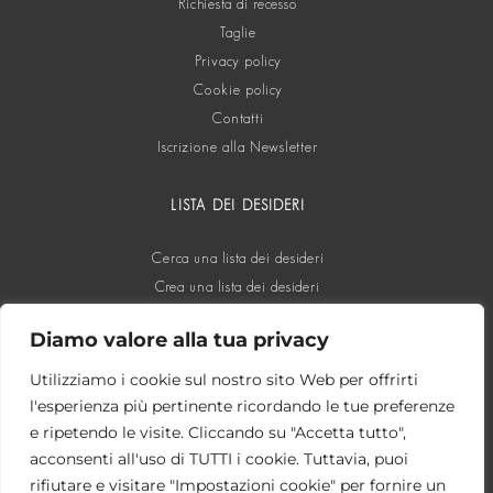
Richiesta di recesso
Taglie
Privacy policy
Cookie policy
Contatti
Iscrizione alla Newsletter
LISTA DEI DESIDERI
Cerca una lista dei desideri
Crea una lista dei desideri
Diamo valore alla tua privacy
SOCIAL
Utilizziamo i cookie sul nostro sito Web per offrirti
l'esperienza più pertinente ricordando le tue preferenze
e ripetendo le visite. Cliccando su "Accetta tutto",
acconsenti all'uso di TUTTI i cookie. Tuttavia, puoi
rifiutare e visitare "Impostazioni cookie" per fornire un