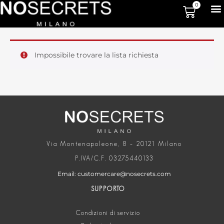
0
Impossibile trovare la lista richiesta
Via Montenapoleone, 8 – 20121 Milano
P.IVA/C.F. 03275440133
Email: customercare@nosecrets.com
SUPPORTO
Condizioni di servizio