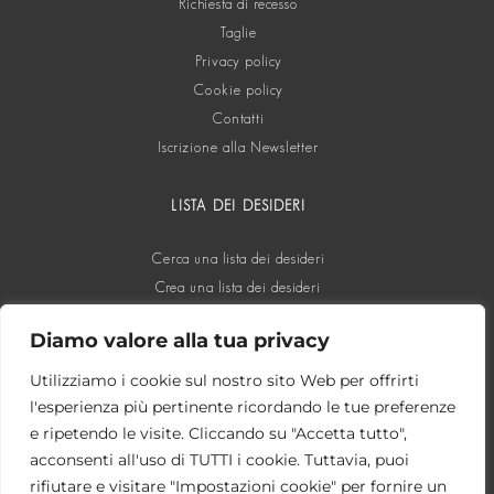
Richiesta di recesso
Taglie
Privacy policy
Cookie policy
Contatti
Iscrizione alla Newsletter
LISTA DEI DESIDERI
Cerca una lista dei desideri
Crea una lista dei desideri
Diamo valore alla tua privacy
SOCIAL
Utilizziamo i cookie sul nostro sito Web per offrirti
l'esperienza più pertinente ricordando le tue preferenze
e ripetendo le visite. Cliccando su "Accetta tutto",
acconsenti all'uso di TUTTI i cookie. Tuttavia, puoi
rifiutare e visitare "Impostazioni cookie" per fornire un