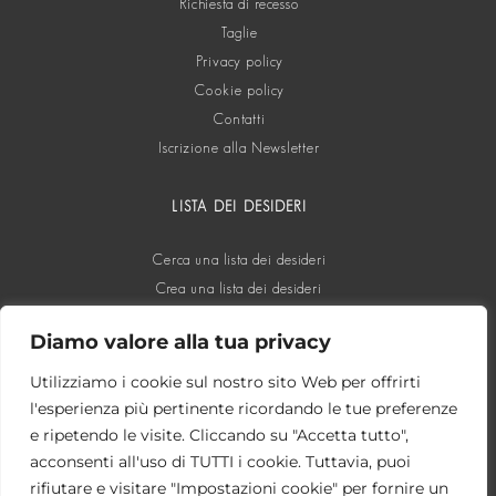
Richiesta di recesso
Taglie
Privacy policy
Cookie policy
Contatti
Iscrizione alla Newsletter
LISTA DEI DESIDERI
Cerca una lista dei desideri
Crea una lista dei desideri
Diamo valore alla tua privacy
SOCIAL
Utilizziamo i cookie sul nostro sito Web per offrirti
l'esperienza più pertinente ricordando le tue preferenze
e ripetendo le visite. Cliccando su "Accetta tutto",
acconsenti all'uso di TUTTI i cookie. Tuttavia, puoi
rifiutare e visitare "Impostazioni cookie" per fornire un