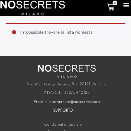
0
Impossibile trovare la lista richiesta
Via Montenapoleone, 8 – 20121 Milano
P.IVA/C.F. 03275440133
Email: customercare@nosecrets.com
SUPPORTO
Condizioni di servizio