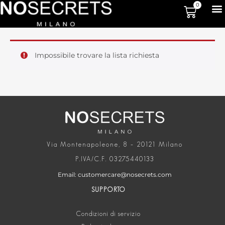
0
Impossibile trovare la lista richiesta
Via Montenapoleone, 8 – 20121 Milano
P.IVA/C.F. 03275440133
Email: customercare@nosecrets.com
SUPPORTO
Condizioni di servizio