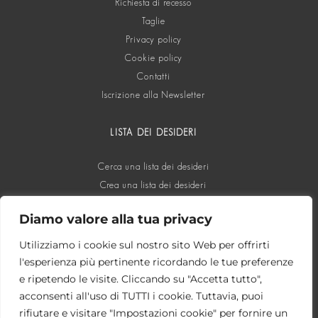
Richiesta di recesso
Taglie
Privacy policy
Cookie policy
Contatti
Iscrizione alla Newsletter
LISTA DEI DESIDERI
Cerca una lista dei desideri
Crea una lista dei desideri
Diamo valore alla tua privacy
SOCIAL
Utilizziamo i cookie sul nostro sito Web per offrirti
l'esperienza più pertinente ricordando le tue preferenze
e ripetendo le visite. Cliccando su "Accetta tutto",
acconsenti all'uso di TUTTI i cookie. Tuttavia, puoi
rifiutare e visitare "Impostazioni cookie" per fornire un