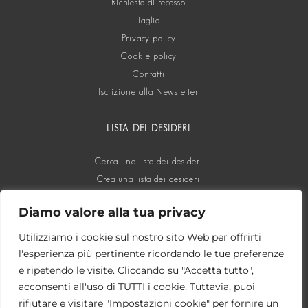
Richiesta di recesso
Taglie
Privacy policy
Cookie policy
Contatti
Iscrizione alla Newsletter
LISTA DEI DESIDERI
Cerca una lista dei desideri
Crea una lista dei desideri
Diamo valore alla tua privacy
SOCIAL
Utilizziamo i cookie sul nostro sito Web per offrirti
l'esperienza più pertinente ricordando le tue preferenze
e ripetendo le visite. Cliccando su "Accetta tutto",
acconsenti all'uso di TUTTI i cookie. Tuttavia, puoi
rifiutare e visitare "Impostazioni cookie" per fornire un