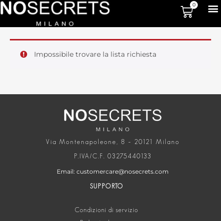
0
Impossibile trovare la lista richiesta
Via Montenapoleone, 8 – 20121 Milano
P.IVA/C.F. 03275440133
Email: customercare@nosecrets.com
SUPPORTO
Condizioni di servizio