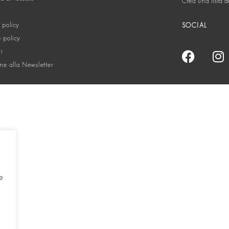
Crea una lista d
 policy
SOCIAL
 policy
ti
one alla Newsletter
e