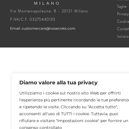
Taglie
Via Montenapoleone, 8 – 20121 Milano
Privacy
P.IVA/C.F. 03275440133
Cookie
Email: customercare@nosecrets.com
Contat
Iscrizi
Diamo valore alla tua privacy
Utilizziamo i cookie sul nostro sito Web per offrirti
l'esperienza più pertinente ricordando le tue preferenz
e ripetendo le visite. Cliccando su "Accetta tutto",
acconsenti all'uso di TUTTI i cookie. Tuttavia, puoi
rifiutare e visitare "Impostazioni cookie" per fornire un
consenso controllato