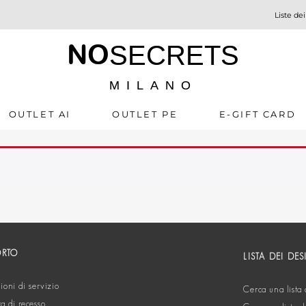
Liste dei
NO
SECRETS
MILANO
OUTLET AI
OUTLET PE
E-GIFT CARD
ORTO
LISTA DEI DES
oni di servizio
Cerca una lista 
ta di recesso