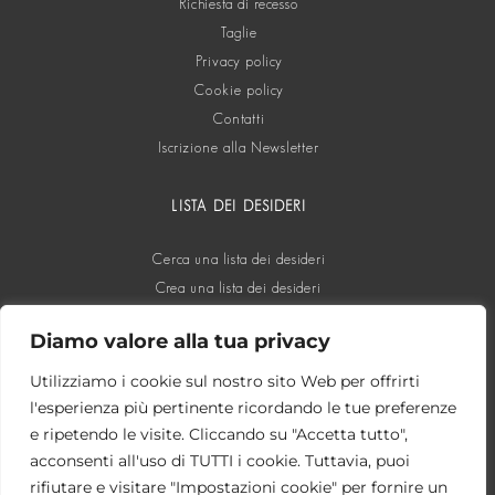
Richiesta di recesso
Taglie
Privacy policy
Cookie policy
Contatti
Iscrizione alla Newsletter
LISTA DEI DESIDERI
Cerca una lista dei desideri
Crea una lista dei desideri
Diamo valore alla tua privacy
SOCIAL
Utilizziamo i cookie sul nostro sito Web per offrirti
l'esperienza più pertinente ricordando le tue preferenze
e ripetendo le visite. Cliccando su "Accetta tutto",
acconsenti all'uso di TUTTI i cookie. Tuttavia, puoi
rifiutare e visitare "Impostazioni cookie" per fornire un