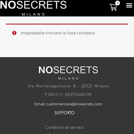
0
Impossibile trovare la lista richiesta
Via Montenapoleone, 8 – 20121 Milano
P.IVA/C.F. 03275440133
Email: customercare@nosecrets.com
SUPPORTO
Condizioni di servizio