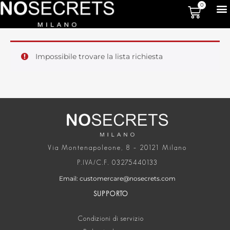
0
Impossibile trovare la lista richiesta
Via Montenapoleone, 8 – 20121 Milano
P.IVA/C.F. 03275440133
Email: customercare@nosecrets.com
SUPPORTO
Condizioni di servizio