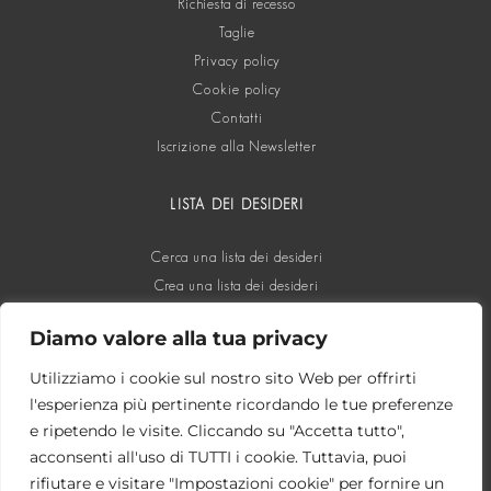
Richiesta di recesso
Taglie
Privacy policy
Cookie policy
Contatti
Iscrizione alla Newsletter
LISTA DEI DESIDERI
Cerca una lista dei desideri
Crea una lista dei desideri
Diamo valore alla tua privacy
SOCIAL
Utilizziamo i cookie sul nostro sito Web per offrirti
l'esperienza più pertinente ricordando le tue preferenze
e ripetendo le visite. Cliccando su "Accetta tutto",
acconsenti all'uso di TUTTI i cookie. Tuttavia, puoi
rifiutare e visitare "Impostazioni cookie" per fornire un