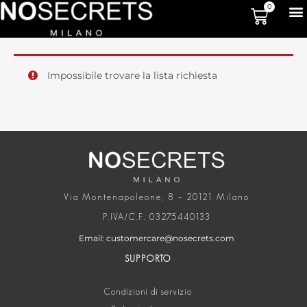
0
Impossibile trovare la lista richiesta
Via Montenapoleone, 8 – 20121 Milano
P.IVA/C.F. 03275440133
Email: customercare@nosecrets.com
SUPPORTO
Condizioni di servizio