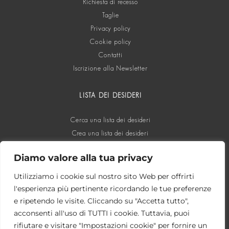
Richiesta di recesso
Taglie
Privacy policy
Cookie policy
Contatti
Iscrizione alla Newsletter
LISTA DEI DESIDERI
Cerca una lista dei desideri
Crea una lista dei desideri
Diamo valore alla tua privacy
SOCIAL
Utilizziamo i cookie sul nostro sito Web per offrirti
l'esperienza più pertinente ricordando le tue preferenze
e ripetendo le visite. Cliccando su "Accetta tutto",
acconsenti all'uso di TUTTI i cookie. Tuttavia, puoi
rifiutare e visitare "Impostazioni cookie" per fornire un