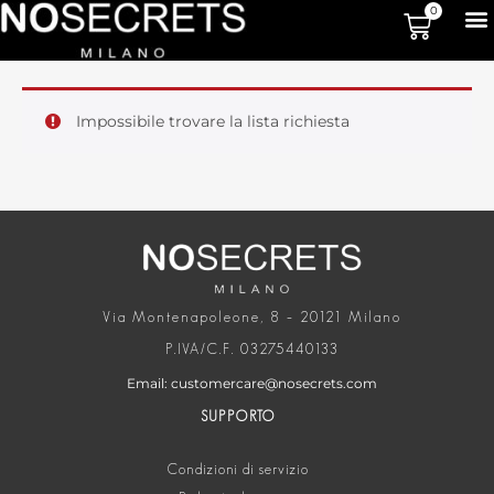
0
Impossibile trovare la lista richiesta
Via Montenapoleone, 8 – 20121 Milano
P.IVA/C.F. 03275440133
Email: customercare@nosecrets.com
SUPPORTO
Condizioni di servizio