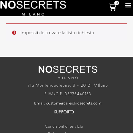
0
Impossibile trovare la lista richiesta
Via Montenapoleone, 8 – 20121 Milano
P.IVA/C.F. 03275440133
Email: customercare@nosecrets.com
SUPPORTO
Condizioni di servizio