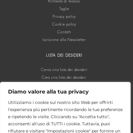
Richiesta di recesso
Taglie
Privacy policy
Cookie policy
Contatti
Iscrizione alla Newsletter
LISTA DEI DESIDERI
Cerca una lista dei desideri
Crea una lista dei desideri
Diamo valore alla tua privacy
SOCIAL
Utilizziamo i cookie sul nostro sito Web per offrirti
l'esperienza più pertinente ricordando le tue preferenze
e ripetendo le visite. Cliccando su "Accetta tutto",
acconsenti all'uso di TUTTI i cookie. Tuttavia, puoi
rifiutare e visitare "Impostazioni cookie" per fornire un