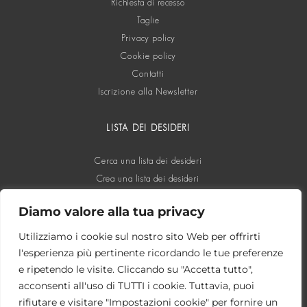
Richiesta di recesso
Taglie
Privacy policy
Cookie policy
Contatti
Iscrizione alla Newsletter
LISTA DEI DESIDERI
Cerca una lista dei desideri
Crea una lista dei desideri
Diamo valore alla tua privacy
SOCIAL
Utilizziamo i cookie sul nostro sito Web per offrirti
l'esperienza più pertinente ricordando le tue preferenze
e ripetendo le visite. Cliccando su "Accetta tutto",
acconsenti all'uso di TUTTI i cookie. Tuttavia, puoi
rifiutare e visitare "Impostazioni cookie" per fornire un