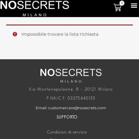
0
Impossibile trovare la lista richiesta
Via Montenapoleone, 8 – 20121 Milano
P.IVA/C.F. 03275440133
Email: customercare@nosecrets.com
SUPPORTO
Condizioni di servizio