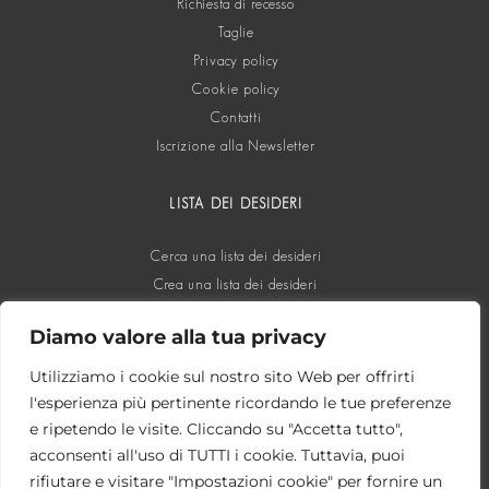
Richiesta di recesso
Taglie
Privacy policy
Cookie policy
Contatti
Iscrizione alla Newsletter
LISTA DEI DESIDERI
Cerca una lista dei desideri
Crea una lista dei desideri
Diamo valore alla tua privacy
SOCIAL
Utilizziamo i cookie sul nostro sito Web per offrirti
l'esperienza più pertinente ricordando le tue preferenze
e ripetendo le visite. Cliccando su "Accetta tutto",
acconsenti all'uso di TUTTI i cookie. Tuttavia, puoi
rifiutare e visitare "Impostazioni cookie" per fornire un