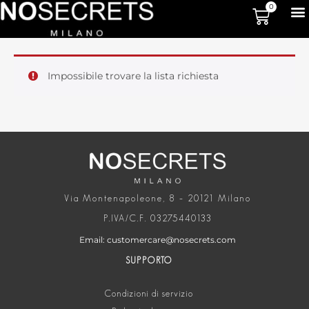
0
Impossibile trovare la lista richiesta
Via Montenapoleone, 8 – 20121 Milano
P.IVA/C.F. 03275440133
Email: customercare@nosecrets.com
SUPPORTO
Condizioni di servizio