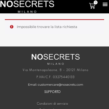
0
Impossibile trovare la lista richiesta
Via Montenapoleone, 8 – 20121 Milano
P.IVA/C.F. 03275440133
Email: customercare@nosecrets.com
SUPPORTO
Condizioni di servizio