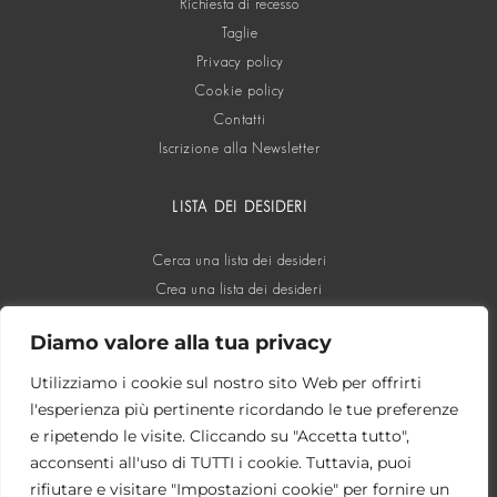
Richiesta di recesso
Taglie
Privacy policy
Cookie policy
Contatti
Iscrizione alla Newsletter
LISTA DEI DESIDERI
Cerca una lista dei desideri
Crea una lista dei desideri
Diamo valore alla tua privacy
SOCIAL
Utilizziamo i cookie sul nostro sito Web per offrirti
l'esperienza più pertinente ricordando le tue preferenze
e ripetendo le visite. Cliccando su "Accetta tutto",
acconsenti all'uso di TUTTI i cookie. Tuttavia, puoi
rifiutare e visitare "Impostazioni cookie" per fornire un