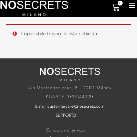
0
Impossibile trovare la lista richiesta
Via Montenapoleone, 8 – 20121 Milano
P.IVA/C.F. 03275440133
Email: customercare@nosecrets.com
SUPPORTO
Condizioni di servizio