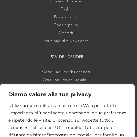
Richiesta di recesso
Taglie
Privacy policy
Cookie policy
Contatti
Iscrizione alla Newsletter
LISTA DEI DESIDERI
Cerca una lista dei desideri
Crea una lista dei desideri
Diamo valore alla tua privacy
SOCIAL
Utilizziamo i cookie sul nostro sito Web per offrirti
l'esperienza più pertinente ricordando le tue preferenze
e ripetendo le visite. Cliccando su "Accetta tutto",
acconsenti all'uso di TUTTI i cookie. Tuttavia, puoi
rifiutare e visitare "Impostazioni cookie" per fornire un