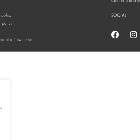
Crea una lista d
 policy
SOCIAL
 policy
ti
one alla Newsletter
e