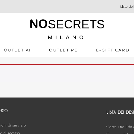
Liste dei
NO
SECRETS
MILANO
OUTLET AI
OUTLET PE
E-GIFT CARD
ORTO
LISTA DEI DES
oni di servizio
Cerca una lista 
ta di recesso