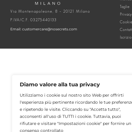
Taglie
Via Montenapoleone, 8 – 20121 Milano
Privacy
P.IVA/C.F. 03275440133
Cookie
Email: customercare@nosecrets.com
Contat
Iscrizi
Diamo valore alla tua privacy
Utilizziamo i cookie sul nostro sito Web per offrirti
l'esperienza più pertinente ricordando le tue preferenz
e ripetendo le visite. Cliccando su "Accetta tutto",
acconsenti all'uso di TUTTI i cookie. Tuttavia, puoi
rifiutare e visitare "Impostazioni cookie" per fornire un
consenso controllato