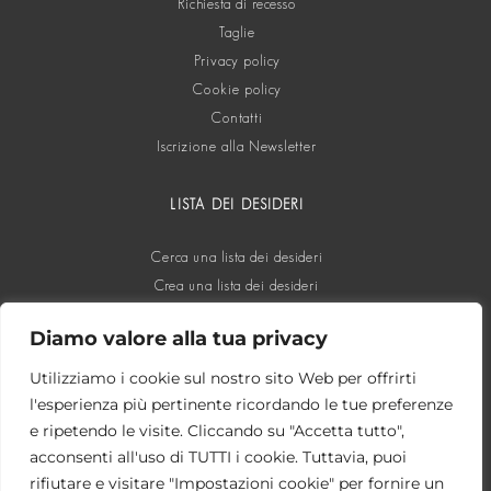
Richiesta di recesso
Taglie
Privacy policy
Cookie policy
Contatti
Iscrizione alla Newsletter
LISTA DEI DESIDERI
Cerca una lista dei desideri
Crea una lista dei desideri
Diamo valore alla tua privacy
SOCIAL
Utilizziamo i cookie sul nostro sito Web per offrirti
l'esperienza più pertinente ricordando le tue preferenze
e ripetendo le visite. Cliccando su "Accetta tutto",
acconsenti all'uso di TUTTI i cookie. Tuttavia, puoi
rifiutare e visitare "Impostazioni cookie" per fornire un