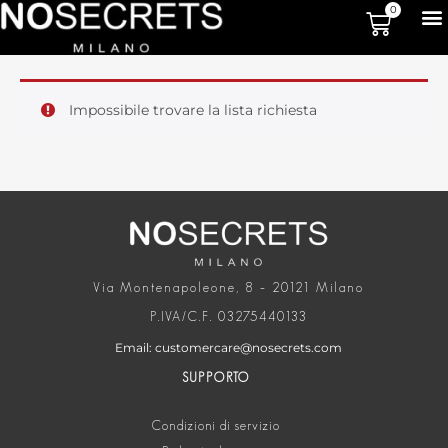
0
Impossibile trovare la lista richiesta
Via Montenapoleone, 8 – 20121 Milano
P.IVA/C.F. 03275440133
Email: customercare@nosecrets.com
SUPPORTO
Condizioni di servizio