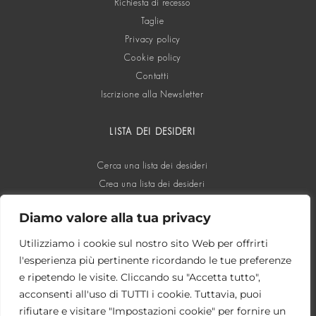
Richiesta di recesso
Taglie
Privacy policy
Cookie policy
Contatti
Iscrizione alla Newsletter
LISTA DEI DESIDERI
Cerca una lista dei desideri
Crea una lista dei desideri
Diamo valore alla tua privacy
SOCIAL
Utilizziamo i cookie sul nostro sito Web per offrirti
l'esperienza più pertinente ricordando le tue preferenze
e ripetendo le visite. Cliccando su "Accetta tutto",
acconsenti all'uso di TUTTI i cookie. Tuttavia, puoi
rifiutare e visitare "Impostazioni cookie" per fornire un