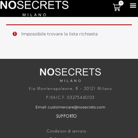
0
Impossibile trovare la lista richiesta
Via Montenapoleone, 8 – 20121 Milano
P.IVA/C.F. 03275440133
Email: customercare@nosecrets.com
SUPPORTO
Condizioni di servizio