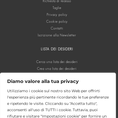
Richiesta di recesso
Taglie
Privacy policy
Cookie policy
Contatti
Iscrizione alla Newsletter
LISTA DEI DESIDERI
Cerca una lista dei desideri
Crea una lista dei desideri
Diamo valore alla tua privacy
SOCIAL
Utilizziamo i cookie sul nostro sito Web per offrirti
l'esperienza più pertinente ricordando le tue preferenze
e ripetendo le visite. Cliccando su "Accetta tutto",
acconsenti all'uso di TUTTI i cookie. Tuttavia, puoi
rifiutare e visitare "Impostazioni cookie" per fornire un