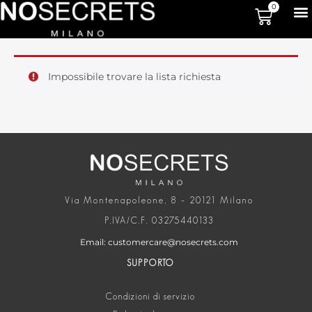
0
Impossibile trovare la lista richiesta
Via Montenapoleone, 8 – 20121 Milano
P.IVA/C.F. 03275440133
Email: customercare@nosecrets.com
SUPPORTO
Condizioni di servizio