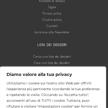
Richiesta di recesso
Taglie
Privacy policy
Cookie policy
Contatti
Iscrizione alla Newsletter
LISTA DEI DESIDERI
Cerca una lista dei desideri
Crea una lista dei desideri
Diamo valore alla tua privacy
SOCIAL
Utilizziamo i cookie sul nostro sito Web per offrirti
l'esperienza più pertinente ricordando le tue preferenze
e ripetendo le visite. Cliccando su "Accetta tutto",
acconsenti all'uso di TUTTI i cookie. Tuttavia, puoi
rifiutare e visitare "Impostazioni cookie" per fornire un