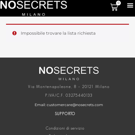
0
Impossibile trovare la lista richiesta
Via Montenapoleone, 8 – 20121 Milano
P.IVA/C.F. 03275440133
Email: customercare@nosecrets.com
SUPPORTO
Condizioni di servizio