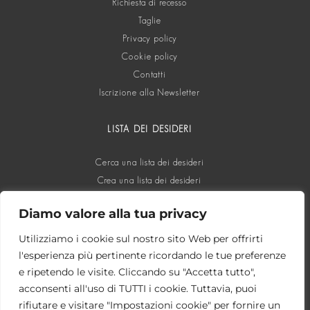
Richiesta di recesso
Taglie
Privacy policy
Cookie policy
Contatti
Iscrizione alla Newsletter
LISTA DEI DESIDERI
Cerca una lista dei desideri
Crea una lista dei desideri
Diamo valore alla tua privacy
SOCIAL
Utilizziamo i cookie sul nostro sito Web per offrirti
l'esperienza più pertinente ricordando le tue preferenze
e ripetendo le visite. Cliccando su "Accetta tutto",
acconsenti all'uso di TUTTI i cookie. Tuttavia, puoi
rifiutare e visitare "Impostazioni cookie" per fornire un