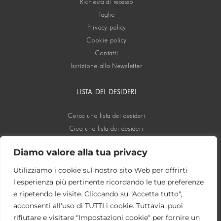
Richiesta di recesso
Taglie
Privacy policy
Cookie policy
Contatti
Iscrizione alla Newsletter
LISTA DEI DESIDERI
Cerca una lista dei desideri
Crea una lista dei desideri
Diamo valore alla tua privacy
SOCIAL
Utilizziamo i cookie sul nostro sito Web per offrirti
l'esperienza più pertinente ricordando le tue preferenze
e ripetendo le visite. Cliccando su "Accetta tutto",
acconsenti all'uso di TUTTI i cookie. Tuttavia, puoi
rifiutare e visitare "Impostazioni cookie" per fornire un