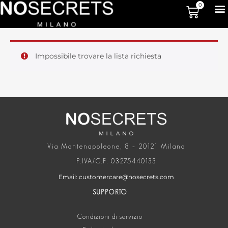
0
Impossibile trovare la lista richiesta
Via Montenapoleone, 8 – 20121 Milano
P.IVA/C.F. 03275440133
Email: customercare@nosecrets.com
SUPPORTO
Condizioni di servizio