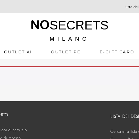
Liste dei
NO
SECRETS
MILANO
OUTLET AI
OUTLET PE
E-GIFT CARD
ORTO
LISTA DEI DES
oni di servizio
Cerca una lista 
ta di recesso