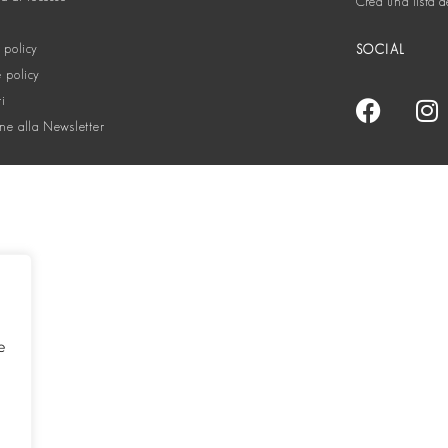
Crea una lista d
 policy
SOCIAL
 policy
ti
one alla Newsletter
e