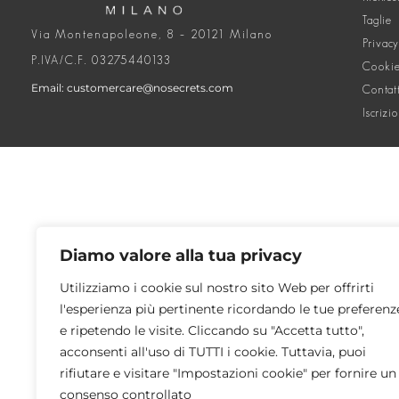
Taglie
Via Montenapoleone, 8 – 20121 Milano
Privacy
P.IVA/C.F. 03275440133
Cookie
Email: customercare@nosecrets.com
Contat
Iscrizi
Diamo valore alla tua privacy
Utilizziamo i cookie sul nostro sito Web per offrirti
l'esperienza più pertinente ricordando le tue preferenz
e ripetendo le visite. Cliccando su "Accetta tutto",
acconsenti all'uso di TUTTI i cookie. Tuttavia, puoi
rifiutare e visitare "Impostazioni cookie" per fornire un
consenso controllato