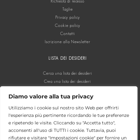
Richiesta di recesso
Taglie
Privacy policy
Cookie policy
Contatti
Iscrizione alla Newsletter
LISTA DEI DESIDERI
Cerca una lista dei desideri
Crea una lista dei desideri
Diamo valore alla tua privacy
SOCIAL
Utilizziamo i cookie sul nostro sito Web per offrirti
l'esperienza più pertinente ricordando le tue preferenze
e ripetendo le visite. Cliccando su "Accetta tutto",
acconsenti all'uso di TUTTI i cookie. Tuttavia, puoi
rifiutare e visitare "Impostazioni cookie" per fornire un