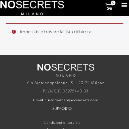
0
Impossibile trovare la lista richiesta
Via Montenapoleone, 8 – 20121 Milano
P.IVA/C.F. 03275440133
Email: customercare@nosecrets.com
SUPPORTO
Condizioni di servizio