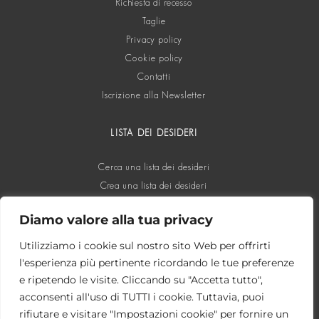
Richiesta di recesso
Taglie
Privacy policy
Cookie policy
Contatti
Iscrizione alla Newsletter
LISTA DEI DESIDERI
Cerca una lista dei desideri
Crea una lista dei desideri
Diamo valore alla tua privacy
SOCIAL
Utilizziamo i cookie sul nostro sito Web per offrirti
l'esperienza più pertinente ricordando le tue preferenze
e ripetendo le visite. Cliccando su "Accetta tutto",
acconsenti all'uso di TUTTI i cookie. Tuttavia, puoi
rifiutare e visitare "Impostazioni cookie" per fornire un