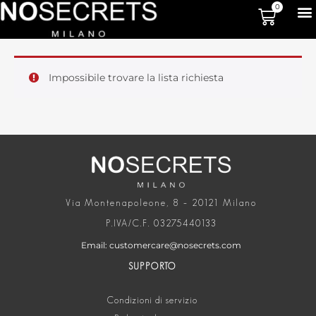
0
Impossibile trovare la lista richiesta
Via Montenapoleone, 8 – 20121 Milano
P.IVA/C.F. 03275440133
Email: customercare@nosecrets.com
SUPPORTO
Condizioni di servizio