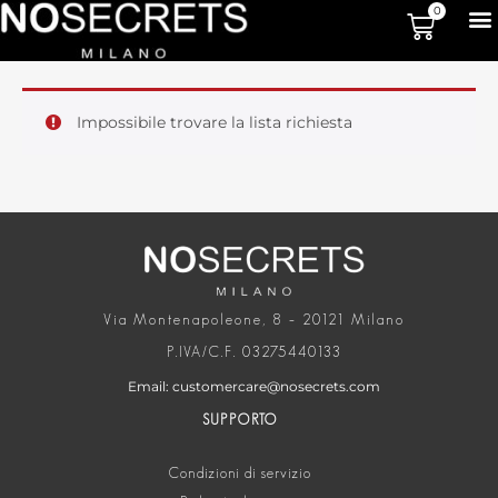
0
Impossibile trovare la lista richiesta
Via Montenapoleone, 8 – 20121 Milano
P.IVA/C.F. 03275440133
Email: customercare@nosecrets.com
SUPPORTO
Condizioni di servizio