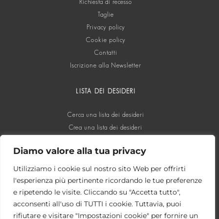
Richiesta di recesso
Taglie
Privacy policy
Cookie policy
Contatti
Iscrizione alla Newsletter
LISTA DEI DESIDERI
Cerca una lista dei desideri
Crea una lista dei desideri
Diamo valore alla tua privacy
SOCIAL
Utilizziamo i cookie sul nostro sito Web per offrirti
l'esperienza più pertinente ricordando le tue preferenze
e ripetendo le visite. Cliccando su "Accetta tutto",
acconsenti all'uso di TUTTI i cookie. Tuttavia, puoi
rifiutare e visitare "Impostazioni cookie" per fornire un