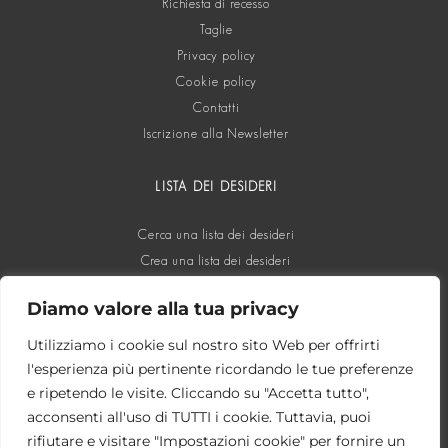
Richiesta di recesso
Taglie
Privacy policy
Cookie policy
Contatti
Iscrizione alla Newsletter
LISTA DEI DESIDERI
Cerca una lista dei desideri
Crea una lista dei desideri
Diamo valore alla tua privacy
SOCIAL
Utilizziamo i cookie sul nostro sito Web per offrirti
l'esperienza più pertinente ricordando le tue preferenze
e ripetendo le visite. Cliccando su "Accetta tutto",
acconsenti all'uso di TUTTI i cookie. Tuttavia, puoi
rifiutare e visitare "Impostazioni cookie" per fornire un