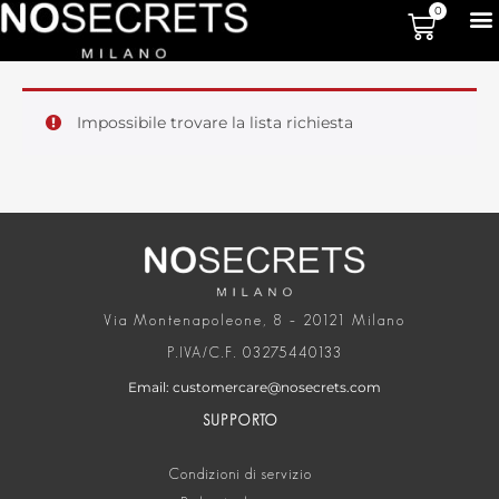
0
Impossibile trovare la lista richiesta
Via Montenapoleone, 8 – 20121 Milano
P.IVA/C.F. 03275440133
Email: customercare@nosecrets.com
SUPPORTO
Condizioni di servizio