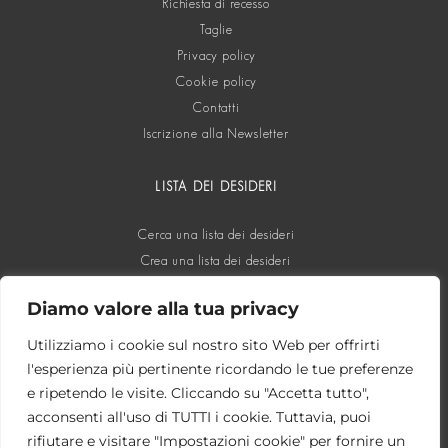
Richiesta di recesso
Taglie
Privacy policy
Cookie policy
Contatti
Iscrizione alla Newsletter
LISTA DEI DESIDERI
Cerca una lista dei desideri
Crea una lista dei desideri
Diamo valore alla tua privacy
SOCIAL
Utilizziamo i cookie sul nostro sito Web per offrirti
l'esperienza più pertinente ricordando le tue preferenze
e ripetendo le visite. Cliccando su "Accetta tutto",
acconsenti all'uso di TUTTI i cookie. Tuttavia, puoi
rifiutare e visitare "Impostazioni cookie" per fornire un