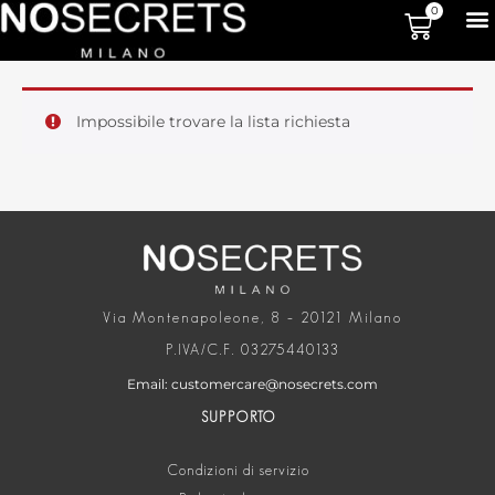
0
Impossibile trovare la lista richiesta
Via Montenapoleone, 8 – 20121 Milano
P.IVA/C.F. 03275440133
Email: customercare@nosecrets.com
SUPPORTO
Condizioni di servizio