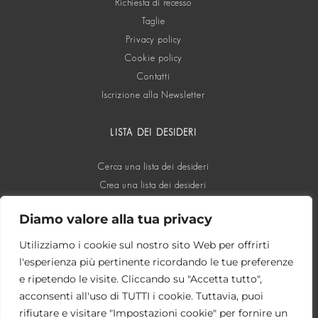
Richiesta di recesso
Taglie
Privacy policy
Cookie policy
Contatti
Iscrizione alla Newsletter
LISTA DEI DESIDERI
Cerca una lista dei desideri
Crea una lista dei desideri
Diamo valore alla tua privacy
SOCIAL
Utilizziamo i cookie sul nostro sito Web per offrirti
l'esperienza più pertinente ricordando le tue preferenze
e ripetendo le visite. Cliccando su "Accetta tutto",
acconsenti all'uso di TUTTI i cookie. Tuttavia, puoi
rifiutare e visitare "Impostazioni cookie" per fornire un