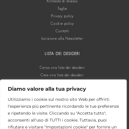
Richiesta di recesso
Taglie
Privacy policy
Cookie policy
Contatti
Iscrizione alla Newsletter
LISTA DEI DESIDERI
Cerca una lista dei desideri
Crea una lista dei desideri
Diamo valore alla tua privacy
SOCIAL
Utilizziamo i cookie sul nostro sito Web per offrirti
l'esperienza più pertinente ricordando le tue preferenze
e ripetendo le visite. Cliccando su "Accetta tutto",
acconsenti all'uso di TUTTI i cookie. Tuttavia, puoi
rifiutare e visitare "Impostazioni cookie" per fornire un