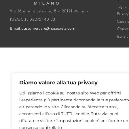
Taglie
Via Montenapoleone, 8 – 20121 Milano
Privacy
P.IVA/C.F. 03275440133
Cookie
Email: customercare@nosecrets.com
Contat
Iscrizi
Diamo valore alla tua privacy
Utilizziamo i cookie sul nostro sito Web per offrirti
l'esperienza più pertinente ricordando le tue preferenz
e ripetendo le visite. Cliccando su "Accetta tutto",
acconsenti all'uso di TUTTI i cookie. Tuttavia, puoi
rifiutare e visitare "Impostazioni cookie" per fornire un
consenso controllato