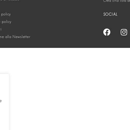
Crea una lista d
 policy
SOCIAL
 policy
ti
one alla Newsletter
e