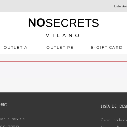
Liste dei
NO
SECRETS
MILANO
OUTLET AI
OUTLET PE
E-GIFT CARD
ORTO
LISTA DEI DES
oni di servizio
Cerca una lista 
ta di recesso