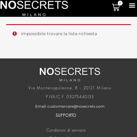
0
Impossibile trovare la lista richiesta
Via Montenapoleone, 8 – 20121 Milano
P.IVA/C.F. 03275440133
Email: customercare@nosecrets.com
SUPPORTO
Condizioni di servizio