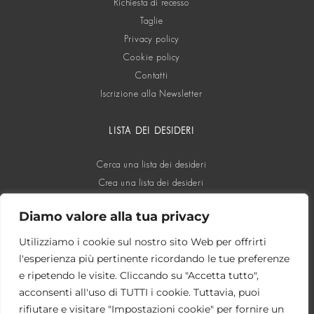
Richiesta di recesso
Taglie
Privacy policy
Cookie policy
Contatti
Iscrizione alla Newsletter
LISTA DEI DESIDERI
Cerca una lista dei desideri
Crea una lista dei desideri
Diamo valore alla tua privacy
SOCIAL
Utilizziamo i cookie sul nostro sito Web per offrirti
l'esperienza più pertinente ricordando le tue preferenze
e ripetendo le visite. Cliccando su "Accetta tutto",
acconsenti all'uso di TUTTI i cookie. Tuttavia, puoi
rifiutare e visitare "Impostazioni cookie" per fornire un