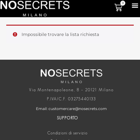
0
Impossibile trovare la lista richiesta
Via Montenapoleone, 8 – 20121 Milano
P.IVA/C.F. 03275440133
Email: customercare@nosecrets.com
SUPPORTO
Condizioni di servizio