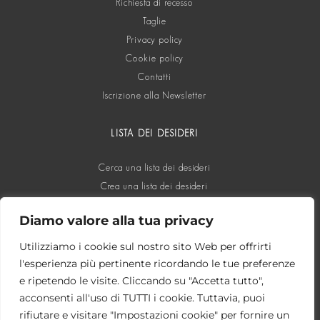
Richiesta di recesso
Taglie
Privacy policy
Cookie policy
Contatti
Iscrizione alla Newsletter
LISTA DEI DESIDERI
Cerca una lista dei desideri
Crea una lista dei desideri
Diamo valore alla tua privacy
SOCIAL
Utilizziamo i cookie sul nostro sito Web per offrirti
l'esperienza più pertinente ricordando le tue preferenze
e ripetendo le visite. Cliccando su "Accetta tutto",
acconsenti all'uso di TUTTI i cookie. Tuttavia, puoi
rifiutare e visitare "Impostazioni cookie" per fornire un