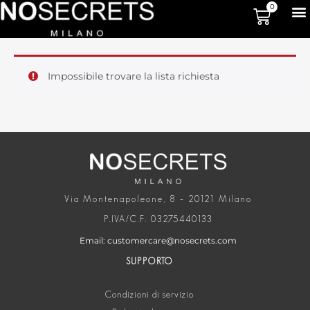
0
Impossibile trovare la lista richiesta
Via Montenapoleone, 8 – 20121 Milano
P.IVA/C.F. 03275440133
Email: customercare@nosecrets.com
SUPPORTO
Condizioni di servizio