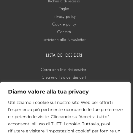
Richiesta di recesso
Taglie
Privacy policy
Cookie policy
Contatti
Iscrizione alla Newsletter
LISTA DEI DESIDERI
Cerca una lista dei desideri
Crea una lista dei desideri
Diamo valore alla tua privacy
SOCIAL
Utilizziamo i cookie sul nostro sito Web per offrirti
l'esperienza più pertinente ricordando le tue preferenze
e ripetendo le visite. Cliccando su "Accetta tutto",
acconsenti all'uso di TUTTI i cookie. Tuttavia, puoi
rifiutare e visitare "Impostazioni cookie" per fornire un