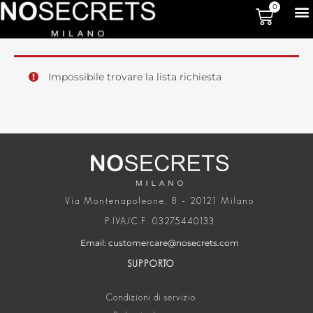
0
Impossibile trovare la lista richiesta
Via Montenapoleone, 8 – 20121 Milano
P.IVA/C.F. 03275440133
Email: customercare@nosecrets.com
SUPPORTO
Condizioni di servizio