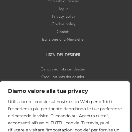
Richiesta di recesso
Taglie
Privacy policy
Cookie policy
Contatti
Iscrizione alla Newsletter
LISTA DEI DESIDERI
Cerca una lista dei desideri
Crea una lista dei desideri
Diamo valore alla tua privacy
SOCIAL
Utilizziamo i cookie sul nostro sito Web per offrirti
l'esperienza più pertinente ricordando le tue preferenze
e ripetendo le visite. Cliccando su "Accetta tutto",
acconsenti all'uso di TUTTI i cookie. Tuttavia, puoi
rifiutare e visitare "Impostazioni cookie" per fornire un