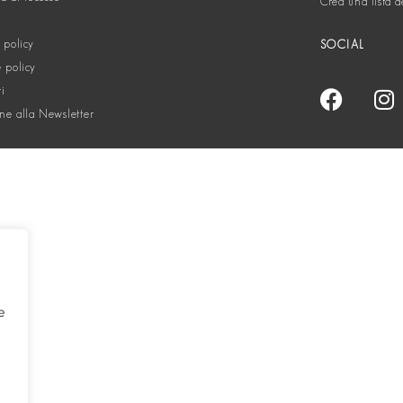
Crea una lista d
 policy
SOCIAL
 policy
ti
one alla Newsletter
e