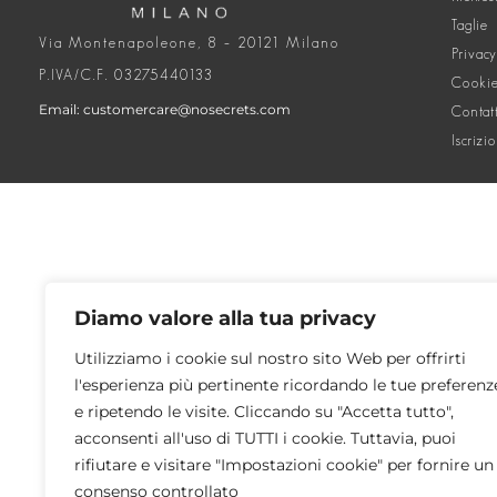
Taglie
Via Montenapoleone, 8 – 20121 Milano
Privacy
P.IVA/C.F. 03275440133
Cookie
Email: customercare@nosecrets.com
Contat
Iscrizi
Diamo valore alla tua privacy
Utilizziamo i cookie sul nostro sito Web per offrirti
l'esperienza più pertinente ricordando le tue preferenz
e ripetendo le visite. Cliccando su "Accetta tutto",
acconsenti all'uso di TUTTI i cookie. Tuttavia, puoi
rifiutare e visitare "Impostazioni cookie" per fornire un
consenso controllato