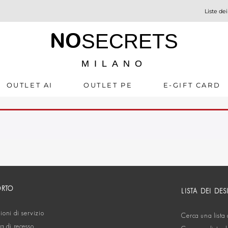
Liste dei
NO
SECRETS
MILANO
OUTLET AI
OUTLET PE
E-GIFT CARD
ORTO
LISTA DEI DES
oni di servizio
Cerca una lista 
ta di recesso