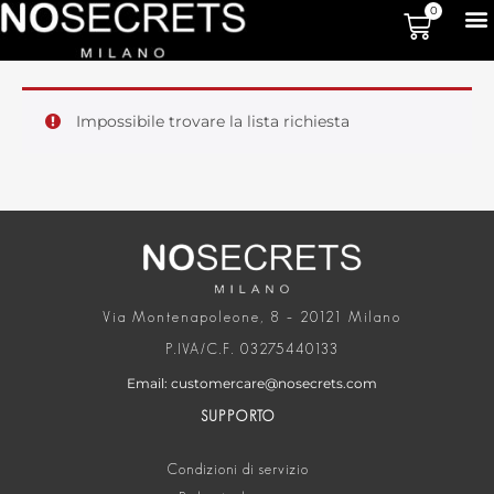
0
Impossibile trovare la lista richiesta
Via Montenapoleone, 8 – 20121 Milano
P.IVA/C.F. 03275440133
Email: customercare@nosecrets.com
SUPPORTO
Condizioni di servizio