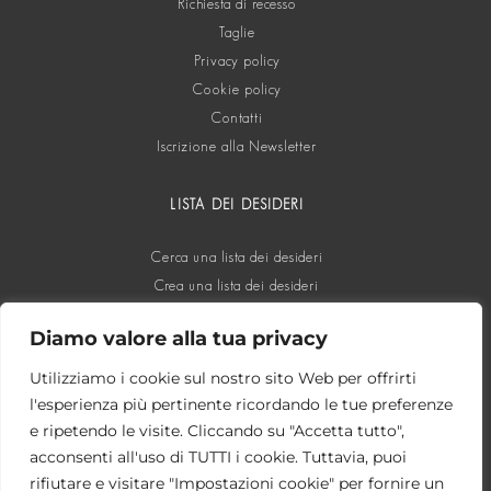
Richiesta di recesso
Taglie
Privacy policy
Cookie policy
Contatti
Iscrizione alla Newsletter
LISTA DEI DESIDERI
Cerca una lista dei desideri
Crea una lista dei desideri
Diamo valore alla tua privacy
SOCIAL
Utilizziamo i cookie sul nostro sito Web per offrirti
l'esperienza più pertinente ricordando le tue preferenze
e ripetendo le visite. Cliccando su "Accetta tutto",
acconsenti all'uso di TUTTI i cookie. Tuttavia, puoi
rifiutare e visitare "Impostazioni cookie" per fornire un