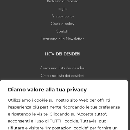
Richiesta di recesso
Taglie
Privacy policy
Cookie policy
Contatti
Iscrizione alla Newsletter
LISTA DEI DESIDERI
Cerca una lista dei desideri
Crea una lista dei desideri
Diamo valore alla tua privacy
SOCIAL
Utilizziamo i cookie sul nostro sito Web per offrirti
l'esperienza più pertinente ricordando le tue preferenze
e ripetendo le visite. Cliccando su "Accetta tutto",
acconsenti all'uso di TUTTI i cookie. Tuttavia, puoi
rifiutare e visitare "Impostazioni cookie" per fornire un