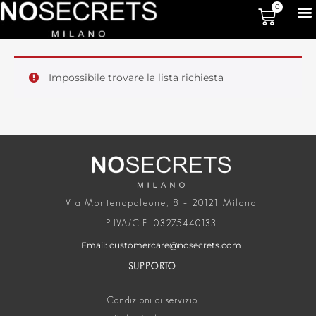
0
Impossibile trovare la lista richiesta
Via Montenapoleone, 8 – 20121 Milano
P.IVA/C.F. 03275440133
Email: customercare@nosecrets.com
SUPPORTO
Condizioni di servizio