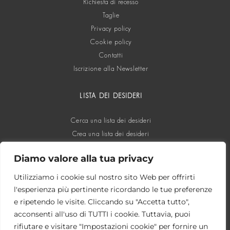
Richiesta di recesso
Taglie
Privacy policy
Cookie policy
Contatti
Iscrizione alla Newsletter
LISTA DEI DESIDERI
Cerca una lista dei desideri
Crea una lista dei desideri
Diamo valore alla tua privacy
SOCIAL
Utilizziamo i cookie sul nostro sito Web per offrirti
l'esperienza più pertinente ricordando le tue preferenze
e ripetendo le visite. Cliccando su "Accetta tutto",
acconsenti all'uso di TUTTI i cookie. Tuttavia, puoi
rifiutare e visitare "Impostazioni cookie" per fornire un