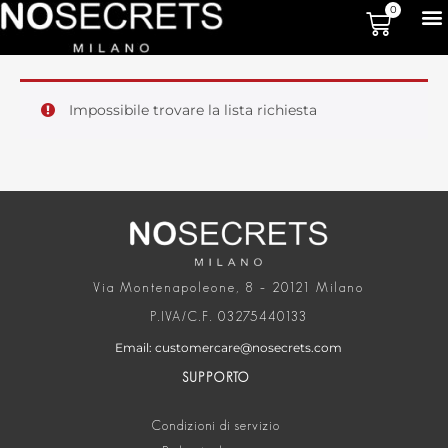
0
Impossibile trovare la lista richiesta
Via Montenapoleone, 8 – 20121 Milano
P.IVA/C.F. 03275440133
Email: customercare@nosecrets.com
SUPPORTO
Condizioni di servizio