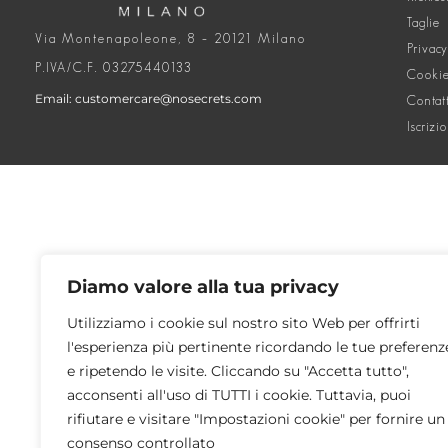
Taglie
Via Montenapoleone, 8 – 20121 Milano
Privacy
P.IVA/C.F. 03275440133
Cookie
Email: customercare@nosecrets.com
Contat
Iscrizi
Diamo valore alla tua privacy
Utilizziamo i cookie sul nostro sito Web per offrirti
l'esperienza più pertinente ricordando le tue preferenz
e ripetendo le visite. Cliccando su "Accetta tutto",
acconsenti all'uso di TUTTI i cookie. Tuttavia, puoi
rifiutare e visitare "Impostazioni cookie" per fornire un
consenso controllato