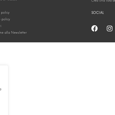
Crea una lista d
 policy
SOCIAL
 policy
ti
one alla Newsletter
e