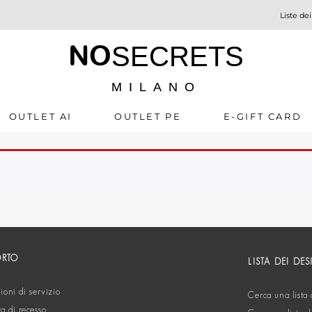
Liste dei
NO
SECRETS
MILANO
OUTLET AI
OUTLET PE
E-GIFT CARD
ORTO
LISTA DEI DES
oni di servizio
Cerca una lista 
ta di recesso