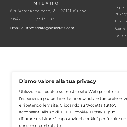
Taglie
Via Montenapoleone, 8 – 20121 Milano
Privacy
P.IVA/C.F. 03275440133
Cookie
Email: customercare@nosecrets.com
Contat
Iscrizi
Diamo valore alla tua privacy
Utilizziamo i cookie sul nostro sito Web per offrirti
l'esperienza più pertinente ricordando le tue preferenz
e ripetendo le visite. Cliccando su "Accetta tutto",
acconsenti all'uso di TUTTI i cookie. Tuttavia, puoi
rifiutare e visitare "Impostazioni cookie" per fornire un
consenso controllato