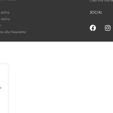
Crea una lista d
 policy
SOCIAL
 policy
ti
one alla Newsletter
e