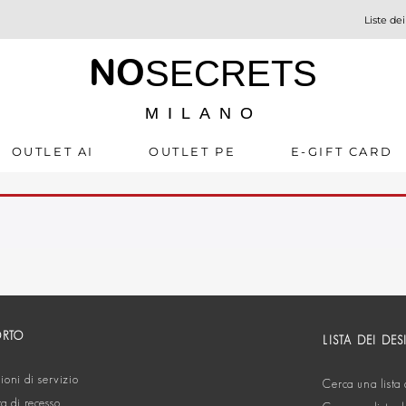
Liste dei
NO
SECRETS
MILANO
OUTLET AI
OUTLET PE
E-GIFT CARD
ORTO
LISTA DEI DES
oni di servizio
Cerca una lista 
ta di recesso