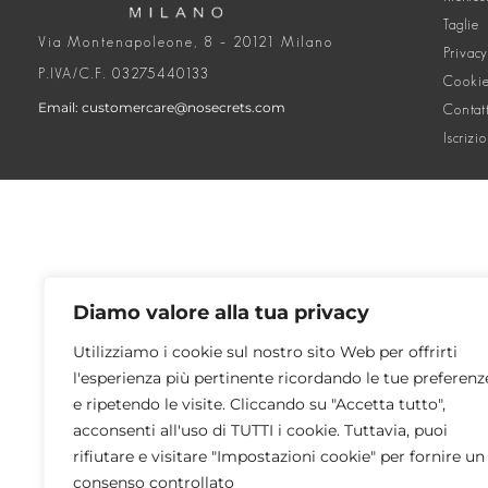
Taglie
Via Montenapoleone, 8 – 20121 Milano
Privacy
P.IVA/C.F. 03275440133
Cookie
Email: customercare@nosecrets.com
Contat
Iscrizi
Diamo valore alla tua privacy
Utilizziamo i cookie sul nostro sito Web per offrirti
l'esperienza più pertinente ricordando le tue preferenz
e ripetendo le visite. Cliccando su "Accetta tutto",
acconsenti all'uso di TUTTI i cookie. Tuttavia, puoi
rifiutare e visitare "Impostazioni cookie" per fornire un
consenso controllato