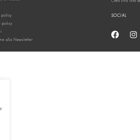
Crea una lista d
 policy
SOCIAL
 policy
ti
one alla Newsletter
e