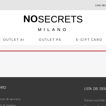
Liste dei
NO
SECRETS
MILANO
OUTLET AI
OUTLET PE
E-GIFT CARD
ORTO
LISTA DEI DES
oni di servizio
Cerca una lista 
ta di recesso